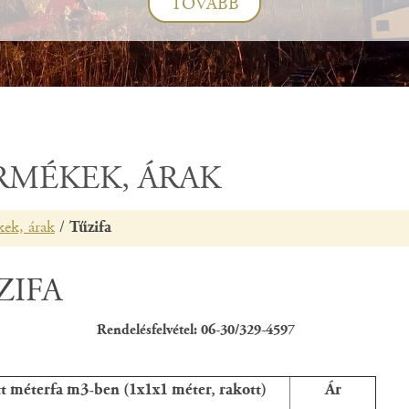
"Garantált mennyiség, megbízható forrásból"
TOVÁBB
RMÉKEK, ÁRAK
ek, árak
/
Tűzifa
ZIFA
Rendelésfelvétel: 06-30/329-4597
t méterfa m3-ben (1x1x1 méter, rakott)
Ár