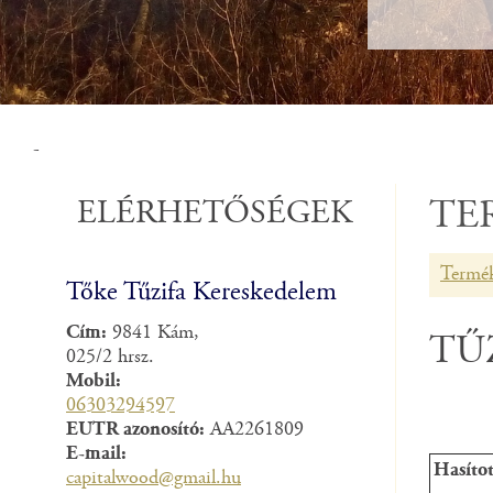
-
ELÉRHETŐSÉGEK
TE
Termék
Tőke Tűzifa Kereskedelem
Cím:
9841 Kám,
TŰ
025/2 hrsz.
Mobil:
06303294597
EUTR azonosító:
AA2261809
E-mail:
Hasítot
capitalwood@gmail.hu