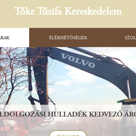
Tőke Tűzifa Kereskedelem
ÁRAK
ELÉRHETŐSÉGEK
SZOL
ELDOLGOZÁSI HULLADÉK KEDVEZŐ ÁR