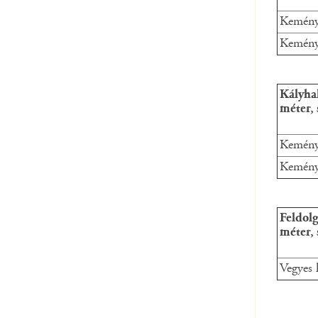
Keményf
Kemény
Kályhak
méter, 
Keményf
Kemény
Feldolg
méter, 
Vegyes 