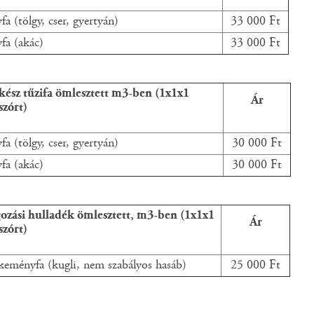
a (tölgy, cser, gyertyán)
33 000 Ft
fa (akác)
33 000 Ft
ész tűzifa ömlesztett m3-ben (1x1x1
Ár
szórt)
a (tölgy, cser, gyertyán)
30 000 Ft
fa (akác)
30 000 Ft
ozási hulladék ömlesztett, m3-ben (1x1x1
Ár
szórt)
keményfa (kugli, nem szabályos hasáb)
25 000 Ft