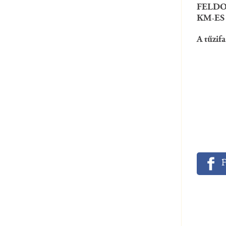
FELDO
KM-ES
A tűzif
F